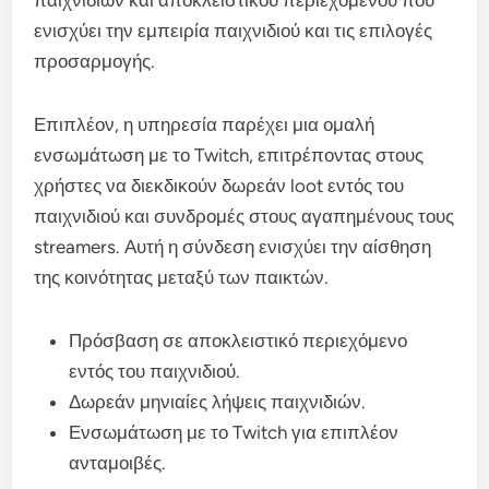
παιχνιδιών και αποκλειστικού περιεχομένου που
ενισχύει την εμπειρία παιχνιδιού και τις επιλογές
προσαρμογής.
Επιπλέον, η υπηρεσία παρέχει μια ομαλή
ενσωμάτωση με το Twitch, επιτρέποντας στους
χρήστες να διεκδικούν δωρεάν loot εντός του
παιχνιδιού και συνδρομές στους αγαπημένους τους
streamers. Αυτή η σύνδεση ενισχύει την αίσθηση
της κοινότητας μεταξύ των παικτών.
Πρόσβαση σε αποκλειστικό περιεχόμενο
εντός του παιχνιδιού.
Δωρεάν μηνιαίες λήψεις παιχνιδιών.
Ενσωμάτωση με το Twitch για επιπλέον
ανταμοιβές.