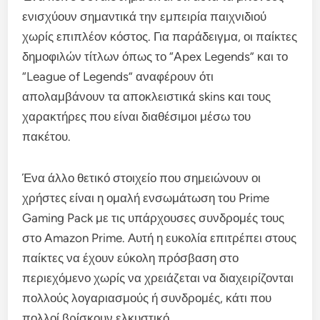
ενισχύουν σημαντικά την εμπειρία παιχνιδιού
χωρίς επιπλέον κόστος. Για παράδειγμα, οι παίκτες
δημοφιλών τίτλων όπως το “Apex Legends” και το
“League of Legends” αναφέρουν ότι
απολαμβάνουν τα αποκλειστικά skins και τους
χαρακτήρες που είναι διαθέσιμοι μέσω του
πακέτου.
Ένα άλλο θετικό στοιχείο που σημειώνουν οι
χρήστες είναι η ομαλή ενσωμάτωση του Prime
Gaming Pack με τις υπάρχουσες συνδρομές τους
στο Amazon Prime. Αυτή η ευκολία επιτρέπει στους
παίκτες να έχουν εύκολη πρόσβαση στο
περιεχόμενο χωρίς να χρειάζεται να διαχειρίζονται
πολλούς λογαριασμούς ή συνδρομές, κάτι που
πολλοί βρίσκουν ελκυστικό.