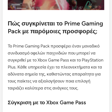
Πώς συγκρίνεται το Prime Gaming
Pack με παρόμοιες προσφορές;
Το Prime Gaming Pack προσφέρει έναν μοναδικό
συνδυασμό οφελών παιχνιδιών που μπορεί να
συγκριθεί με το Xbox Game Pass και το PlayStation
Plus. Κάθε υπηρεσία έχει τα πλεονεκτήματα και τα
αδύνατα σημεία της, καθιστώντας απαραίτητο για
τους παίκτες να αξιολογήσουν ποια επιλογή
ταιριάζει καλύτερα στις ανάγκες τους.
Σύγκριση με το Xbox Game Pass