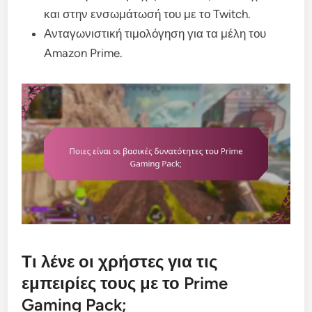
και στην ενσωμάτωσή του με το Twitch.
Ανταγωνιστική τιμολόγηση για τα μέλη του
Amazon Prime.
Τι λένε οι χρήστες για τις
εμπειρίες τους με το Prime
Gaming Pack;