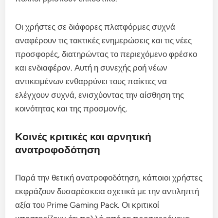
Οι χρήστες σε διάφορες πλατφόρμες συχνά
αναφέρουν τις τακτικές ενημερώσεις και τις νέες
προσφορές, διατηρώντας το περιεχόμενο φρέσκο
και ενδιαφέρον. Αυτή η συνεχής ροή νέων
αντικειμένων ενθαρρύνει τους παίκτες να
ελέγχουν συχνά, ενισχύοντας την αίσθηση της
κοινότητας και της προσμονής.
Κοινές κριτικές και αρνητική
ανατροφοδότηση
Παρά την θετική ανατροφοδότηση, κάποιοι χρήστες
εκφράζουν δυσαρέσκεια σχετικά με την αντιληπτή
αξία του Prime Gaming Pack. Οι κριτικοί