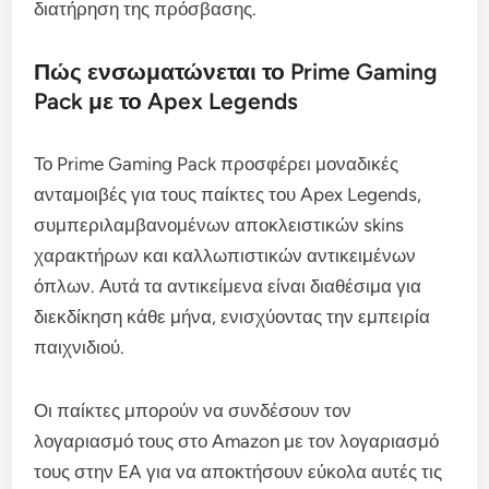
διατήρηση της πρόσβασης.
Πώς ενσωματώνεται το Prime Gaming
Pack με το Apex Legends
Το Prime Gaming Pack προσφέρει μοναδικές
ανταμοιβές για τους παίκτες του Apex Legends,
συμπεριλαμβανομένων αποκλειστικών skins
χαρακτήρων και καλλωπιστικών αντικειμένων
όπλων. Αυτά τα αντικείμενα είναι διαθέσιμα για
διεκδίκηση κάθε μήνα, ενισχύοντας την εμπειρία
παιχνιδιού.
Οι παίκτες μπορούν να συνδέσουν τον
λογαριασμό τους στο Amazon με τον λογαριασμό
τους στην EA για να αποκτήσουν εύκολα αυτές τις