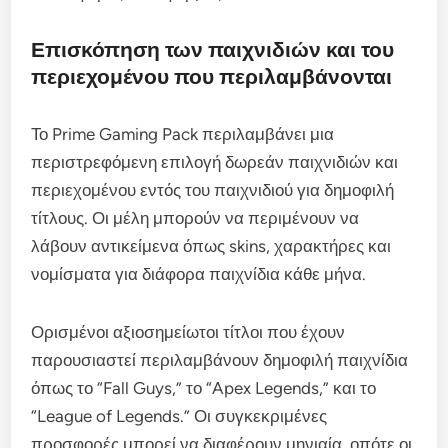
Επισκόπηση των παιχνιδιών και του
περιεχομένου που περιλαμβάνονται
Το Prime Gaming Pack περιλαμβάνει μια
περιστρεφόμενη επιλογή δωρεάν παιχνιδιών και
περιεχομένου εντός του παιχνιδιού για δημοφιλή
τίτλους. Οι μέλη μπορούν να περιμένουν να
λάβουν αντικείμενα όπως skins, χαρακτήρες και
νομίσματα για διάφορα παιχνίδια κάθε μήνα.
Ορισμένοι αξιοσημείωτοι τίτλοι που έχουν
παρουσιαστεί περιλαμβάνουν δημοφιλή παιχνίδια
όπως το “Fall Guys,” το “Apex Legends,” και το
“League of Legends.” Οι συγκεκριμένες
προσφορές μπορεί να διαφέρουν μηνιαία, οπότε οι