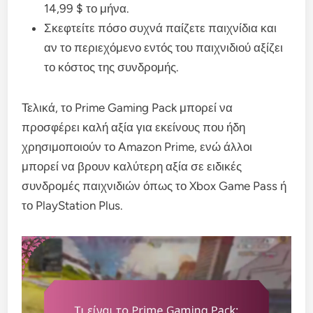
14,99 $ το μήνα.
Σκεφτείτε πόσο συχνά παίζετε παιχνίδια και
αν το περιεχόμενο εντός του παιχνιδιού αξίζει
το κόστος της συνδρομής.
Τελικά, το Prime Gaming Pack μπορεί να
προσφέρει καλή αξία για εκείνους που ήδη
χρησιμοποιούν το Amazon Prime, ενώ άλλοι
μπορεί να βρουν καλύτερη αξία σε ειδικές
συνδρομές παιχνιδιών όπως το Xbox Game Pass ή
το PlayStation Plus.