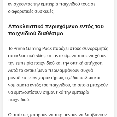
ενισχύοντας την εμπειρία παιχνιδιού τους σε
διαφορετικές συσκευές.
Αποκλειστικό περιεχόμενο εντός του
παιχνιδιού διαθέσιμο
Το Prime Gaming Pack παρέχει στους συνδρομητές
αποκλειστικά skins και αντικείμενα που ενισχύουν
την εμπειρία παιχνιδιού και την οπτική απήχηση.
Αυτά τα αντικείμενα περιλαμβάνουν συχνά
μοναδικά skins χαρακτήρων, σχέδια όπλων και
νομίσματα εντός του παιχνιδιού, τα οποία μπορούν
να εμπλουτίσουν σημαντικά την εμπειρία
παιχνιδιού.
Οι παίκτες μπορούν να περιμένουν να λαμβάνουν