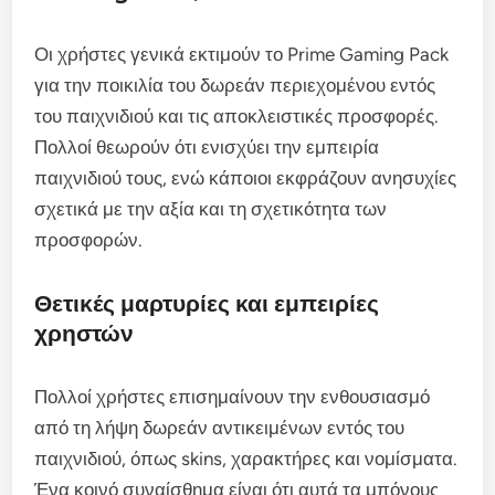
Οι χρήστες γενικά εκτιμούν το Prime Gaming Pack
για την ποικιλία του δωρεάν περιεχομένου εντός
του παιχνιδιού και τις αποκλειστικές προσφορές.
Πολλοί θεωρούν ότι ενισχύει την εμπειρία
παιχνιδιού τους, ενώ κάποιοι εκφράζουν ανησυχίες
σχετικά με την αξία και τη σχετικότητα των
προσφορών.
Θετικές μαρτυρίες και εμπειρίες
χρηστών
Πολλοί χρήστες επισημαίνουν την ενθουσιασμό
από τη λήψη δωρεάν αντικειμένων εντός του
παιχνιδιού, όπως skins, χαρακτήρες και νομίσματα.
Ένα κοινό συναίσθημα είναι ότι αυτά τα μπόνους