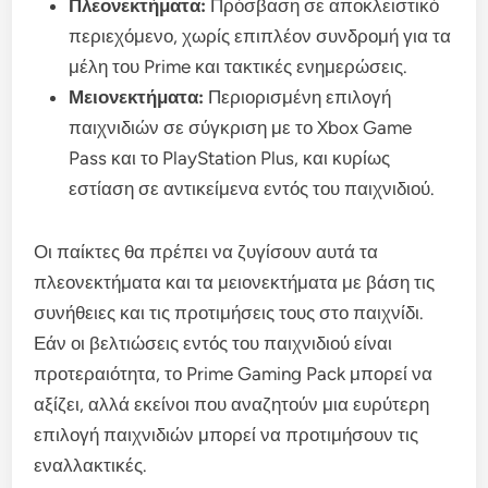
Πλεονεκτήματα:
Πρόσβαση σε αποκλειστικό
περιεχόμενο, χωρίς επιπλέον συνδρομή για τα
μέλη του Prime και τακτικές ενημερώσεις.
Μειονεκτήματα:
Περιορισμένη επιλογή
παιχνιδιών σε σύγκριση με το Xbox Game
Pass και το PlayStation Plus, και κυρίως
εστίαση σε αντικείμενα εντός του παιχνιδιού.
Οι παίκτες θα πρέπει να ζυγίσουν αυτά τα
πλεονεκτήματα και τα μειονεκτήματα με βάση τις
συνήθειες και τις προτιμήσεις τους στο παιχνίδι.
Εάν οι βελτιώσεις εντός του παιχνιδιού είναι
προτεραιότητα, το Prime Gaming Pack μπορεί να
αξίζει, αλλά εκείνοι που αναζητούν μια ευρύτερη
επιλογή παιχνιδιών μπορεί να προτιμήσουν τις
εναλλακτικές.