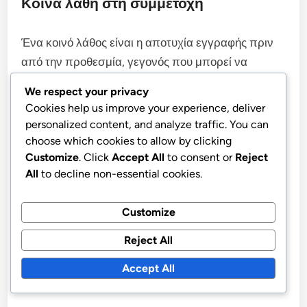
Κοινά λάθη στη συμμετοχή
Ένα κοινό λάθος είναι η αποτυχία εγγραφής πριν
από την προθεσμία, γεγονός που μπορεί να
εμποδίσει τη συμμετοχή εντελώς. Οι παίκτες θα
We respect your privacy
πρέπει πάντα να ελέγχουν τις ημερομηνίες
Cookies help us improve your experience, deliver
εγγραφής και να θέτουν υπενθυμίσεις για να
personalized content, and analyze traffic. You can
αποφύγουν να χάσουν την ευκαιρία.
choose which cookies to allow by clicking
Customize
. Click
Accept All
to consent or
Reject
All
to decline non-essential cookies.
Ένα άλλο λάθος είναι η μη πλήρης κατανόηση των
απαιτούμενων ενεργειών εντός του παιχνιδιού. Οι
Customize
παίκτες θα πρέπει να διαβάζουν προσεκτικά τις
λεπτομέρειες της εκδήλωσης για να διασφαλίσουν
Reject All
ότι ολοκληρώνουν τις σωστές εργασίες για να
Accept All
κερδίσουν ανταμοιβές.