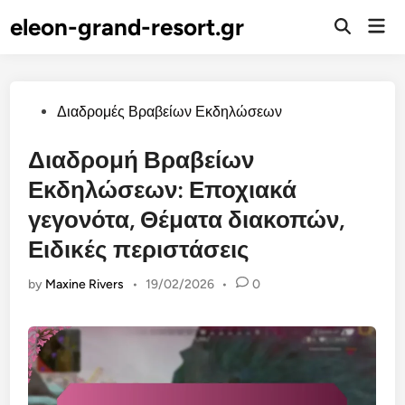
Skip
eleon-grand-resort.gr
Mai
to
Open
Men
Search
content
Posted
Διαδρομές Βραβείων Εκδηλώσεων
in
Διαδρομή Βραβείων
Εκδηλώσεων: Εποχιακά
γεγονότα, Θέματα διακοπών,
Ειδικές περιστάσεις
by
Maxine Rivers
•
19/02/2026
•
0