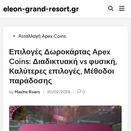
Skip
eleon-grand-resort.gr
Mai
to
Open
Men
Search
content
Posted
Ανταλλαγή Apex Coins
in
Επιλογές Δωροκάρτας Apex
Coins: Διαδικτυακή vs φυσική,
Καλύτερες επιλογές, Μέθοδοι
παράδοσης
by
Maxine Rivers
•
20/02/2026
•
0